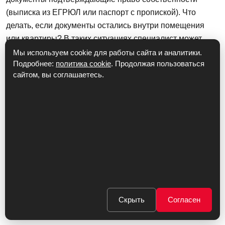
(выписка из ЕГРЮЛ или паспорт с пропиской). Что
делать, если документы остались внутри помещения
или квартиры? В таких ситуациях специалист может
попросить участкового присутствовать при вскрытии
Мы используем cookie для работы сайта и аналитики.
Подробнее:
политика cookie
. Продолжая пользоваться
замка или опросить ваших соседей или консьержа. Это
сайтом, вы соглашаетесь.
мера вынужденная и обусловлена необходимостью
соответствовать всем требованиям нашего
законодательства.
Паспорт с пропиской
Выписка из ЕГРЮЛ
ВЫЗОВ МАСТЕРА
Скрыть
Согласен