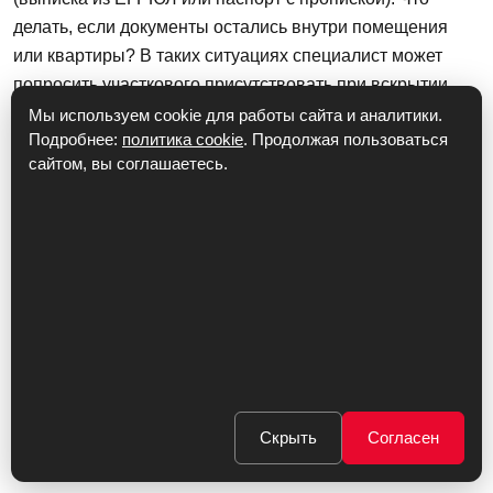
делать, если документы остались внутри помещения
или квартиры? В таких ситуациях специалист может
попросить участкового присутствовать при вскрытии
замка или опросить ваших соседей или консьержа. Это
Мы используем cookie для работы сайта и аналитики.
Подробнее:
политика cookie
. Продолжая пользоваться
мера вынужденная и обусловлена необходимостью
сайтом, вы соглашаетесь.
соответствовать всем требованиям нашего
законодательства.
Паспорт с пропиской
Выписка из ЕГРЮЛ
ВЫЗОВ МАСТЕРА
Скрыть
Согласен