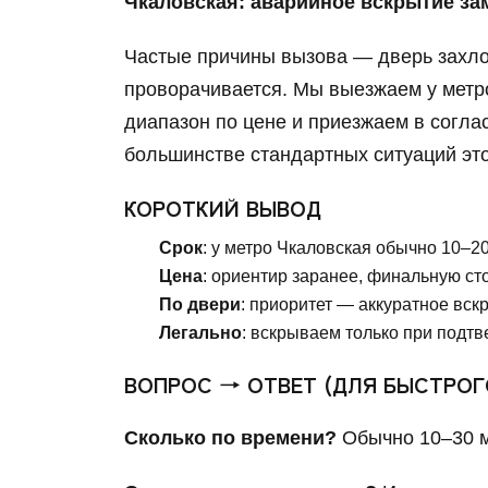
Чкаловская: аварийное вскрытие за
Частые причины вызова — дверь захлоп
проворачивается. Мы выезжаем у метро
диапазон по цене и приезжаем в согла
большинстве стандартных ситуаций это
КОРОТКИЙ ВЫВОД
Срок
: у метро Чкаловская обычно 10–20
Цена
: ориентир заранее, финальную ст
По двери
: приоритет — аккуратное вск
Легально
: вскрываем только при подт
ВОПРОС → ОТВЕТ (ДЛЯ БЫСТРО
Сколько по времени?
Обычно 10–30 ми