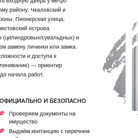
ть входную дверь у метро
му району: Чкаловский и
роны, Пионерская улица,
рестовский острова.
 (цилиндровых/сувальдных) и
ем замену личинки или замка.
сложности и доступа к
клинивание) — ориентир
до начала работ.
ОФИЦИАЛЬНО И БЕЗОПАСНО
Проверяем документы на
имущество
Выдаём квитанцию с перечнем