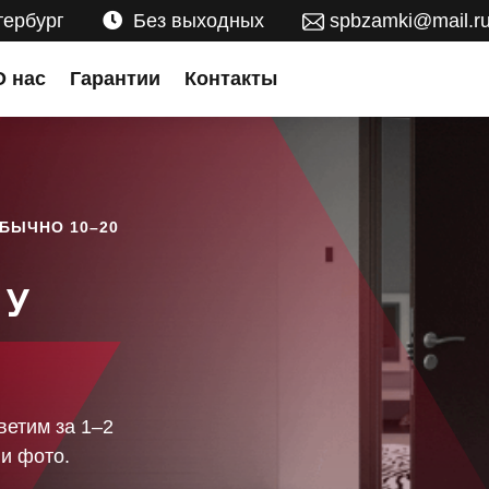
тербург
Без выходных
spbzamki@mail.r
О нас
Гарантии
Контакты
БЫЧНО 10–20
 У
ветим за 1–2
и фото.